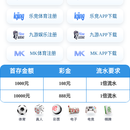
关于我们
开云手机端入口 是面向全球体育爱好者的综合服务平台，致力于
打造一个集数据服务、赛事直播与移动体验于一体的专业生态系
统。团队成员拥有丰富的行业背景，平台以稳定性与高可用性著